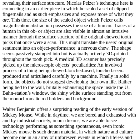
revealing their surface structure. Nicolas Pelzer’s technique here is
connecting to an earlier piece in which he scaled a set of clipped
fingernails and as such emphasizes and exposes more of what they
are
. This time, the size of the scaled object which Pelzer calls
magnification abstraction possesses the size of a human. Traces of a
human in this ob- or abject are also visible in almost an intrusive
manner through the surface structure of the original chewed tooth
picks that once were a scan. This might translate the users’ original
sentiment into an object-performance: a nervous chew. The shape
seems passively stamped into but is actually actively 3D-printed
throughout the tooth pick. A medical 3D-scanner has precisely
picked up the microscopic objects’ peculiarities: An involved
process of a thing being chewed-touched-used, touched-seen-
produced and articulated carefully by a machine. Finally in solid
form, the objects do not suggest developing their own life. Rather
being tied to the wall, brutally exhausting the space inside the U-
Bahn-station’s window, the shiny white surface standing out from
the monochromatic red holders and background.
Walter Benjamin offers a surprising reading of the early version of
Mickey Mouse. While in daytime, we are bored and exhausted with
and by industrial society, in our dreams, we are able to see
technology performing as something spontaneous, even ironic.
Mickey mouse is such dream material, in which nature and culture
become one in an array of unforeseen events in which lifeless and