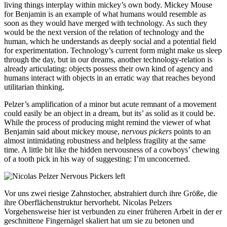
living things interplay within mickey’s own body. Mickey Mouse
for Benjamin is an example of what humans would resemble as
soon as they would have merged with technology. As such they
would be the next version of the relation of technology and the
human, which he understands as deeply social and a potential field
for experimentation. Technology’s current form might make us sleep
through the day, but in our dreams, another technology-relation is
already articulating: objects possess their own kind of agency and
humans interact with objects in an erratic way that reaches beyond
utilitarian thinking.
Pelzer’s amplification of a minor but acute remnant of a movement
could easily be an object in a dream, but its’ as solid as it could be.
While the process of producing might remind the viewer of what
Benjamin said about mickey mouse,
nervous pickers
points to an
almost intimidating robustness and helpless fragility at the same
time. A little bit like the hidden nervousness of a cowboys’ chewing
of a tooth pick in his way of suggesting: I’m unconcerned.
Vor uns zwei riesige Zahnstocher, abstrahiert durch ihre Größe, die
ihre Oberflächenstruktur hervorhebt. Nicolas Pelzers
Vorgehensweise hier ist verbunden zu einer früheren Arbeit in der er
geschnittene Fingernägel skaliert hat um sie zu betonen und