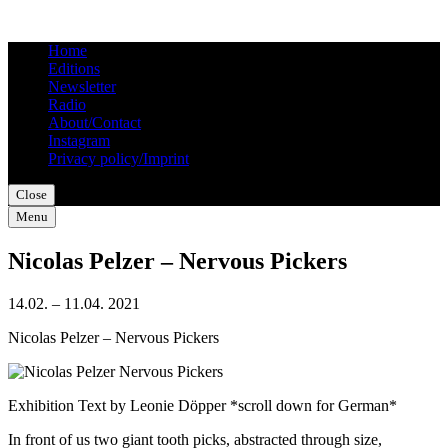
Home
Editions
Newsletter
Radio
About/Contact
Instagram
Privacy policy/Imprint
Close
Menu
Nicolas Pelzer – Nervous Pickers
14.02. – 11.04. 2021
Nicolas Pelzer – Nervous Pickers
Exhibition Text by Leonie Döpper *scroll down for German*
In front of us two giant tooth picks, abstracted through size,