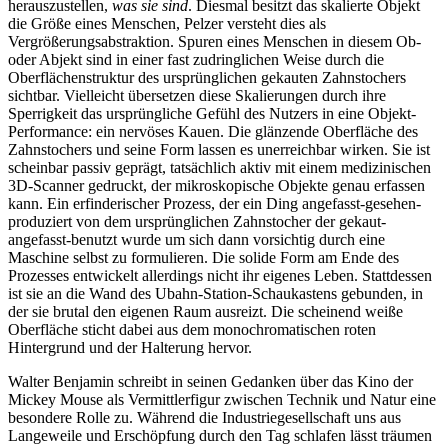
herauszustellen,
was sie sind
. Diesmal besitzt das skalierte Objekt
die Größe eines Menschen, Pelzer versteht dies als
Vergrößerungsabstraktion. Spuren eines Menschen in diesem Ob-
oder Abjekt sind in einer fast zudringlichen Weise durch die
Oberflächenstruktur des ursprünglichen gekauten Zahnstochers
sichtbar. Vielleicht übersetzen diese Skalierungen durch ihre
Sperrigkeit das ursprüngliche Gefühl des Nutzers in eine Objekt-
Performance: ein nervöses Kauen. Die glänzende Oberfläche des
Zahnstochers und seine Form lassen es unerreichbar wirken. Sie ist
scheinbar passiv geprägt, tatsächlich aktiv mit einem medizinischen
3D-Scanner gedruckt, der mikroskopische Objekte genau erfassen
kann. Ein erfinderischer Prozess, der ein Ding angefasst-gesehen-
produziert von dem ursprünglichen Zahnstocher der gekaut-
angefasst-benutzt wurde um sich dann vorsichtig durch eine
Maschine selbst zu formulieren. Die solide Form am Ende des
Prozesses entwickelt allerdings nicht ihr eigenes Leben. Stattdessen
ist sie an die Wand des Ubahn-Station-Schaukastens gebunden, in
der sie brutal den eigenen Raum ausreizt. Die scheinend weiße
Oberfläche sticht dabei aus dem monochromatischen roten
Hintergrund und der Halterung hervor.
Walter Benjamin schreibt in seinen Gedanken über das Kino der
Mickey Mouse als Vermittlerfigur zwischen Technik und Natur eine
besondere Rolle zu. Während die Industriegesellschaft uns aus
Langeweile und Erschöpfung durch den Tag schlafen lässt träumen