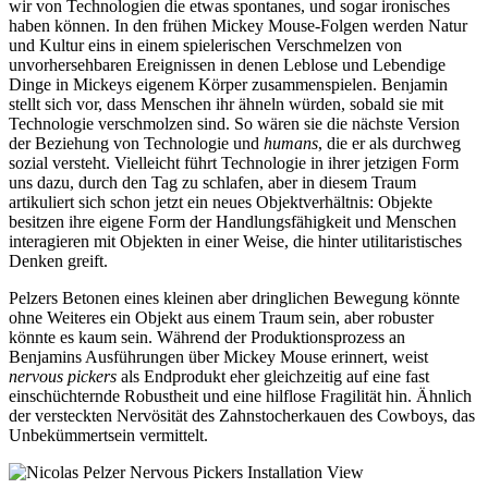
wir von Technologien die etwas spontanes, und sogar ironisches
haben können. In den frühen Mickey Mouse-Folgen werden Natur
und Kultur eins in einem spielerischen Verschmelzen von
unvorhersehbaren Ereignissen in denen Leblose und Lebendige
Dinge in Mickeys eigenem Körper zusammenspielen. Benjamin
stellt sich vor, dass Menschen ihr ähneln würden, sobald sie mit
Technologie verschmolzen sind. So wären sie die nächste Version
der Beziehung von Technologie und
humans
, die er als durchweg
sozial versteht. Vielleicht führt Technologie in ihrer jetzigen Form
uns dazu, durch den Tag zu schlafen, aber in diesem Traum
artikuliert sich schon jetzt ein neues Objektverhältnis: Objekte
besitzen ihre eigene Form der Handlungsfähigkeit und Menschen
interagieren mit Objekten in einer Weise, die hinter utilitaristisches
Denken greift.
Pelzers Betonen eines kleinen aber dringlichen Bewegung könnte
ohne Weiteres ein Objekt aus einem Traum sein, aber robuster
könnte es kaum sein. Während der Produktionsprozess an
Benjamins Ausführungen über Mickey Mouse erinnert, weist
nervous pickers
als Endprodukt eher gleichzeitig auf eine fast
einschüchternde Robustheit und eine hilflose Fragilität hin. Ähnlich
der versteckten Nervösität des Zahnstocherkauen des Cowboys, das
Unbekümmertsein vermittelt.